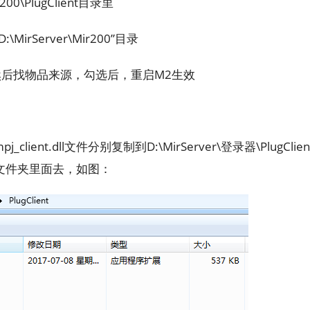
PlugClient目录里
:\MirServer\Mir200”目录
，然后找物品来源，勾选后，重启M2生效
nt.dll文件分别复制到D:\MirServer\登录器\PlugClien
t这个两个文件夹里面去，如图：