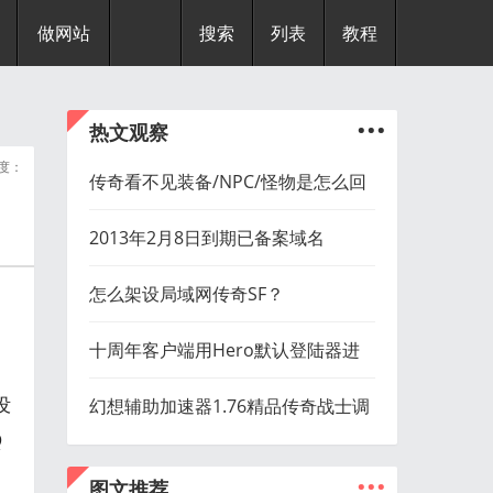
做网站
搜索
列表
教程
...
热文观察
度：
传奇看不见装备/NPC/怪物是怎么回
事？
2013年2月8日到期已备案域名
怎么架设局域网传奇SF？
十周年客户端用Hero默认登陆器进
没
入游戏黑屏？
幻想辅助加速器1.76精品传奇战士调
Q
法视频
...
图文推荐