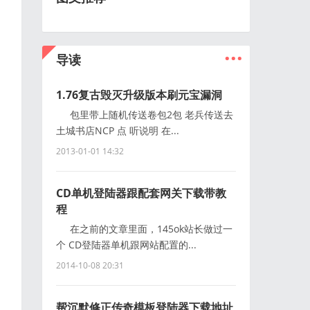
...
导读
1.76复古毁灭升级版本刷元宝漏洞
包里带上随机传送卷包2包 老兵传送去
土城书店NCP 点 听说明 在...
2013-01-01 14:32
CD单机登陆器跟配套网关下载带教
程
在之前的文章里面，145ok站长做过一
个 CD登陆器单机跟网站配置的...
2014-10-08 20:31
帮沉默修正传奇模板登陆器下载地址