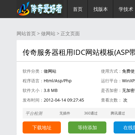
首页
找版本
学技术
网站首页 >
做网站
> 正文页面
传奇服务器租用IDC网站模板(ASP
软件分类：
做网站
使用方式：
免费使
程序语言：
Html/Asp/Php
运行平台：
WinXP
软件大小：
3.8 MB
是否加密：
无加密
发布时间：
2012-04-14 09:27:45
查看次数：
次
平台检测
无插件
360通过
腾讯通过
瑞星通过
下载地址
等待添加
在线