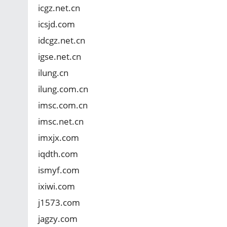
icgz.net.cn
icsjd.com
idcgz.net.cn
igse.net.cn
ilung.cn
ilung.com.cn
imsc.com.cn
imsc.net.cn
imxjx.com
iqdth.com
ismyf.com
ixiwi.com
j1573.com
jagzy.com