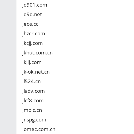
jd901.com
jd9d.net
jeos.cc
jhzcr.com
jkcjj.com
jkhut.com.cn
jkjlj.com
jk-ok.net.cn
jl524.cn
jladv.com
jlcf8.com
jmpic.cn
jnspg.com
jomec.com.cn