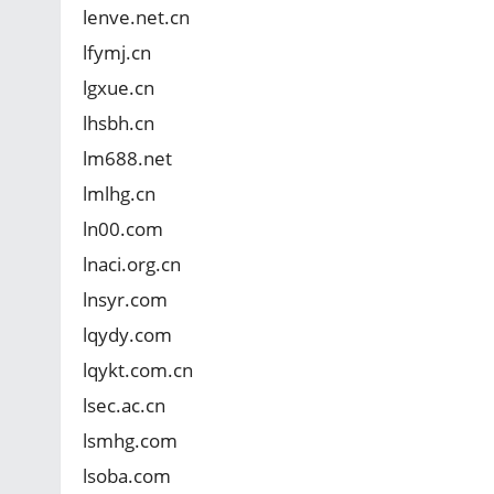
lenve.net.cn
lfymj.cn
lgxue.cn
lhsbh.cn
lm688.net
lmlhg.cn
ln00.com
lnaci.org.cn
lnsyr.com
lqydy.com
lqykt.com.cn
lsec.ac.cn
lsmhg.com
lsoba.com