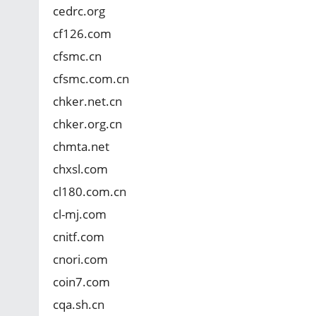
cedrc.org
cf126.com
cfsmc.cn
cfsmc.com.cn
chker.net.cn
chker.org.cn
chmta.net
chxsl.com
cl180.com.cn
cl-mj.com
cnitf.com
cnori.com
coin7.com
cqa.sh.cn