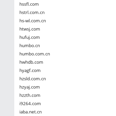
hssfl.com
hstrl.com.cn
hs-wl.com.cn
htwsj.com
hufuj.com
humbo.cn
humbo.com.cn
hwhdb.com
hyagf.com
hzsld.com.cn
hzyaj.com
hzzth.com
i9264.com
iaba.net.cn