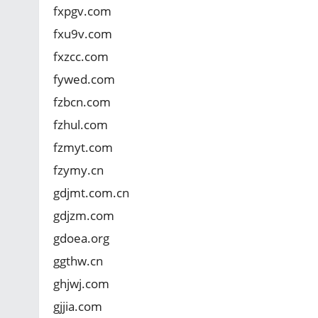
fxpgv.com
fxu9v.com
fxzcc.com
fywed.com
fzbcn.com
fzhul.com
fzmyt.com
fzymy.cn
gdjmt.com.cn
gdjzm.com
gdoea.org
ggthw.cn
ghjwj.com
gjjia.com