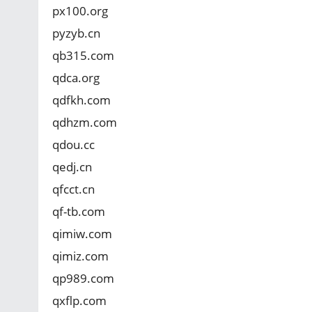
px100.org
pyzyb.cn
qb315.com
qdca.org
qdfkh.com
qdhzm.com
qdou.cc
qedj.cn
qfcct.cn
qf-tb.com
qimiw.com
qimiz.com
qp989.com
qxflp.com