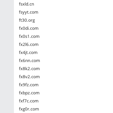
fsxld.cn
fsyyt.com
ft30.org
fx0di.com
fx0s1.com
fx2l6.com
fx4jt.com
fx6nn.com
fx8k2.com
fx8v2.com
fx9fz.com
fxbpz.com
fxf7c.com
fxg0r.com