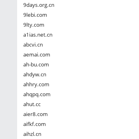
9days.org.cn
9lebi.com
9lty.com
a1ias.net.cn
abcvi.cn
aemai.com
ah-bu.com
ahdyw.cn
ahhry.com
ahqpq.com
ahut.cc
aier8.com
aifkf.com
aihzl.cn