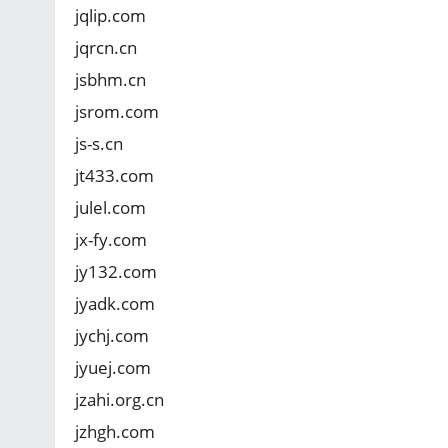
jqlip.com
jqrcn.cn
jsbhm.cn
jsrom.com
js-s.cn
jt433.com
julel.com
jx-fy.com
jy132.com
jyadk.com
jychj.com
jyuej.com
jzahi.org.cn
jzhgh.com