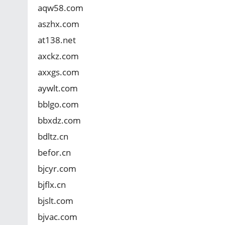
aqw58.com
aszhx.com
at138.net
axckz.com
axxgs.com
aywlt.com
bblgo.com
bbxdz.com
bdltz.cn
befor.cn
bjcyr.com
bjflx.cn
bjslt.com
bjvac.com