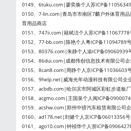
0149、6tuku.com|廖奕焕个人苏ICP备110563
0150、7-lin.com|青岛市市南区7麟户外体育用
育用品商店
0151、747ii.com|籍斌洁个人苏ICP备1106777
0152、77-bb.com|陈艳个人粤ICP备1109478
0153、80376.com|朱静个人渝ICP备0906093
0154、86dui.com|成都伟创信息技术有限公司企业
0155、8can8.com|周静个人京ICP备110366
0156、9help.net|威海光年动漫科技有限公司企
0157、acbdb.com|哈尔滨市阿城区彩虹步道板
0158、acgmo.com|王国泉个人闽ICP备090007
0159、acshw.com|郑州中骄汽车租赁有限公司
0160、ad178.net|刘健个人京ICP备0601335
0161、ago10.com|钟祯华个人浙ICP备09064