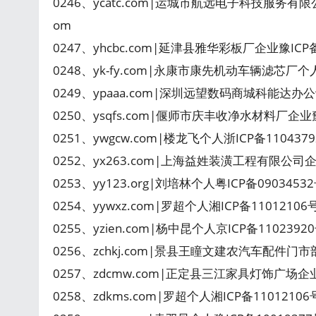
0246、ycatc.com|运城市航远电子科技服务有限公司_y
om
0247、yhcbc.com|延津县雅华彩板厂企业豫ICP
0248、yk-fy.com|永康市康先机动车辆滤芯厂个人
0249、ypaaa.com|深圳远望数码商城科能达办
0250、ysqfs.com|偃师市庆丰收净水材料厂企业
0251、ywgcw.com|楼龙飞个人浙ICP备11043792
0252、yx263.com|上海益姓装潢工程有限公司企
0253、yy123.org|刘培林个人粤ICP备090345
0254、yywxz.com|罗超个人湘ICP备110121
0255、yzien.com|杨中昆个人京ICP备1102392
0256、zchkj.com|景县王瞳文建农汽车配件门市
0257、zdcmw.com|正定县三江家具灯饰广场企
0258、zdkms.com|罗超个人湘ICP备110121