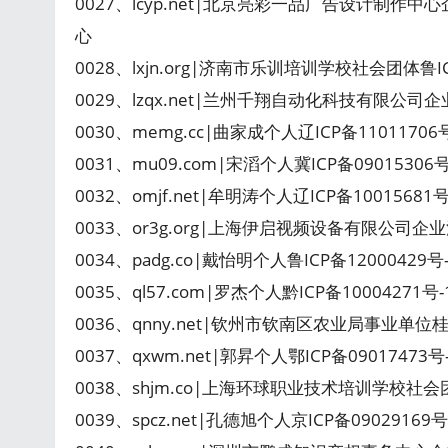
0027、lcyp.net|北京亮彩一品广告设计制作中
心
0028、lxjn.org|济南市乐训培训学校社会团体鲁I
0029、lzqx.net|兰州千翔自动化科技有限公司
0030、memg.cc|曲家成个人辽ICP备1101170
0031、mu09.com|宋滔个人冀ICP备09015306
0032、omjf.net|牟明涛个人辽ICP备1001568
0033、or3g.org|上海伊启视频设备有限公司企
0034、padg.co|戴怡明个人鲁ICP备12000429
0035、ql57.com|罗杰个人黔ICP备10004271
0036、qnny.net|钦州市钦南区农业局事业单位桂
0037、qxwm.net|郭昇个人鄂ICP备09017473号
0038、shjm.co|上海环球职业技术培训学校社会团体沪
0039、spcz.net|孔德旭个人京ICP备0902916