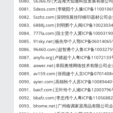
0080、56366.tv|大连海大知通科技发展有限公司企
0081、5deos.com|李晓阳个人豫ICP备110010
0082、5szhz.com|深圳恒展丝印移印器材公司
0083、6888j.com|刘明辉个人闽ICP备100230
0084、777la.com|段士贤个人冀ICP备100031
0085、91sky.net|杨先华个人鄂ICP备060140
0086、96460.com|赵智勇个人鲁ICP备10032
0087、anyfo.org|卢婧超个人粤ICP备1107213
0088、aower.net|阜阳奥维网络技术有限公司企业
0089、av159.com|张雨婕个人京ICP备070140
0090、ayier.com|高锦秋个人苏ICP备100894
0091、baicf.com|王叶玲个人湘ICP备120037
0092、bbafz.com|李忠伟个人粤ICP备110568
0093、bhome.net|广州格调家居用品有限公司企